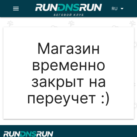
menu
arrow_drop_down
RU
Магазин
временно
закрыт на
переучет :)